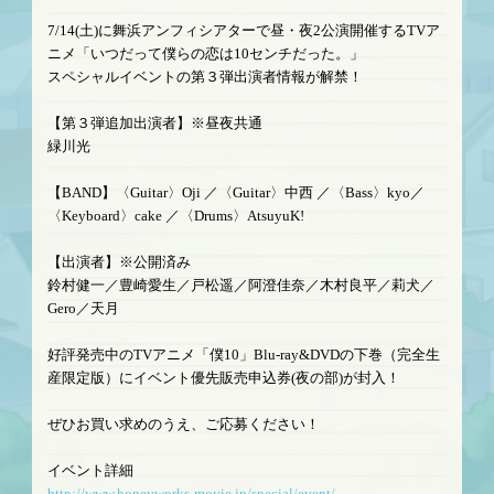
7/14(土)に舞浜アンフィシアターで昼・夜2公演開催するTVア
ニメ「いつだって僕らの恋は10センチだった。」
スペシャルイベントの第３弾出演者情報が解禁！
【第３弾追加出演者】※昼夜共通
緑川光
【BAND】〈Guitar〉Oji ／〈Guitar〉中西 ／〈Bass〉kyo／
〈Keyboard〉cake ／〈Drums〉AtsuyuK!
【出演者】※公開済み
鈴村健一／豊崎愛生／戸松遥／阿澄佳奈／木村良平／莉犬／
Gero／天月
好評発売中のTVアニメ「僕10」Blu-ray&DVDの下巻（完全生
産限定版）にイベント優先販売申込券(夜の部)が封入！
ぜひお買い求めのうえ、ご応募ください！
イベント詳細
http://www.honeyworks-movie.jp/special/event/