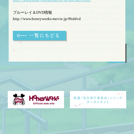
ブルーレイ＆DVD情報
http://www.honeyworks-movie.jp/#bddvd