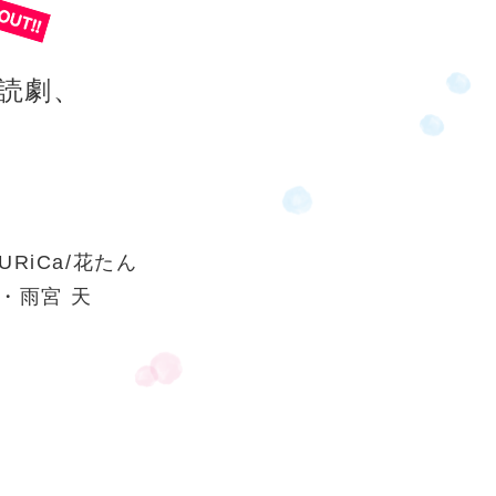
読劇、
YURiCa/花たん
・雨宮 天