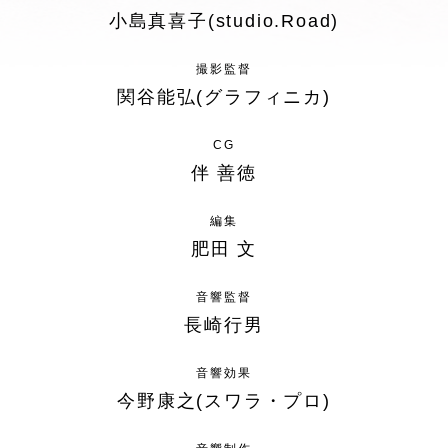
小島真喜子
(studio.Road)
撮影監督
関谷能弘
(グラフィニカ)
CG
伴 善徳
編集
肥田 文
音響監督
長崎行男
音響効果
今野康之
(スワラ・プロ)