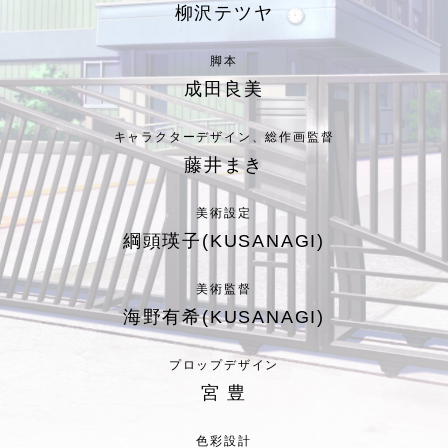
柳沢テツヤ
脚本
成田良美
キャラクターデザイン、総作画監督
藤井まき
美術設定
綱頭瑛子
(KUSANAGI)
美術監督
海野有希
(KUSANAGI)
プロップデザイン
宮 豊
色彩設計