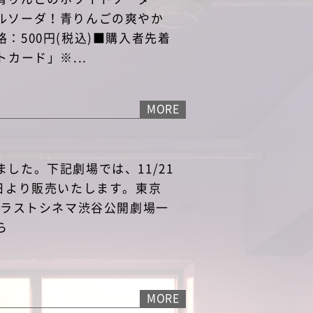
ルソーダ！青りんごの爽やか
：500円(税込)■購入者先着
カード」※...
MORE
した。下記劇場では、11/21
当日より販売いたします。東京
ラストシネマ渋谷公開劇場一
ら
MORE