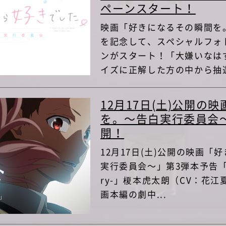
ペーンスタート！
映画「好きになるその瞬間を
を記念して、スペシャルフォ
ンがスタート！「大嫌いなは
イズに正解した方の中から抽選
12月17日(土)公開の
を。～告白実行委員会
開！
12月17日(土)公開の映画
実行委員会～」第3弾本予告「今好
ry-」榎本虎太朗（CV：花江
画本編の劇中...