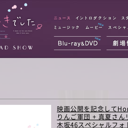
ニュース
イン
ミュージック
ムービー
Blu-ray&DVD
映画公開を記念してHoney
りんご軍団 + 真夏さんリ
木坂46スペシャルフ