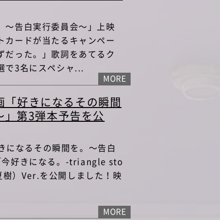
。～告白実行委員会～」上映
トカードが当たるキャンペー
ずだった。」歌詞をあてるク
で3名にスペシャ...
MORE
映画「好きになるその瞬間
～」第3弾本予告を公
「好きになるその瞬間を。～告白
きになる。-triangle sto
夏樹）Ver.を公開しました！映
MORE