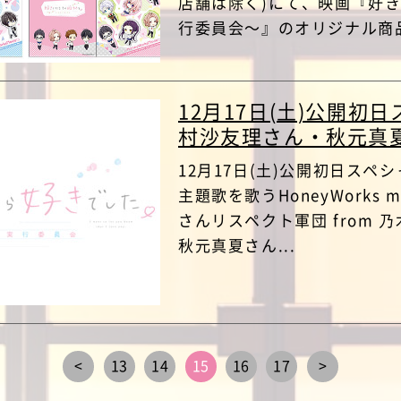
店舗は除く)にて、映画『好
行委員会～』のオリジナル商品
12月17日(土)公開初
村沙友理さん・秋元真
12月17日(土)公開初日ス
主題歌を歌うHoneyWorks 
さんリスペクト軍団 from 
秋元真夏さん...
<
13
14
15
16
17
>