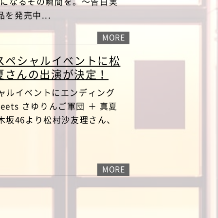
きになるその瞬間を。～告白実
を発売中...
MORE
日スペシャルイベントに松
夏さんの出演が決定！
ペシャルイベントにエンディング
meets さゆりんご軍団 ＋ 真夏
乃木坂46より松村沙友理さん、
MORE