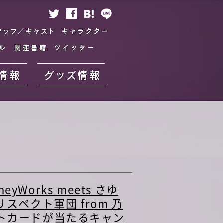
トロダクション
スタッフ／キャスト
キャラクター
スペシャル
関連書籍
ツイッター
劇場情報
グッズ情報
Works meets さゆ
スペクト軍団 from 乃
ォトカードが当たるキャン