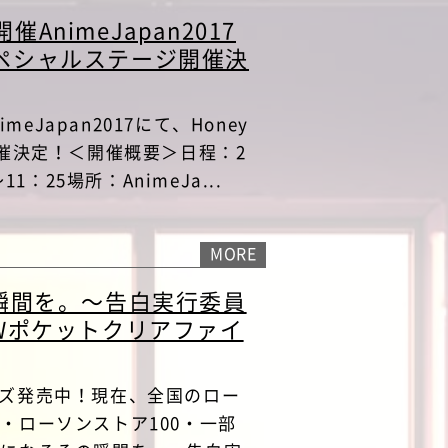
催AnimeJapan2017
sスペシャルステージ開催決
meJapan2017にて、Honey
開催決定！＜開催概要＞日程：2
1：25場所：AnimeJa...
MORE
瞬間を。～告白実行委員
Wポケットクリアファイ
ッズ発売中！現在、全国のロー
・ローソンストア100・一部